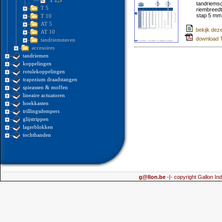
T 2,5
tandriemsc
T 5
riembreed
stap 5 mm
T 10
AT 5
bekijk dez
AT 10
download 
tandriemstaven
accesoires
tandriemen
koppelingen
rotulekoppelingen
trapezium draadstangen
spieassen & moffen
lineaire actuatoren
hoekkasten
trillingsdempers
glijstrippen
lagerblokken
tochtbanden
g@llon.be
-|- copyright Gallon Ind