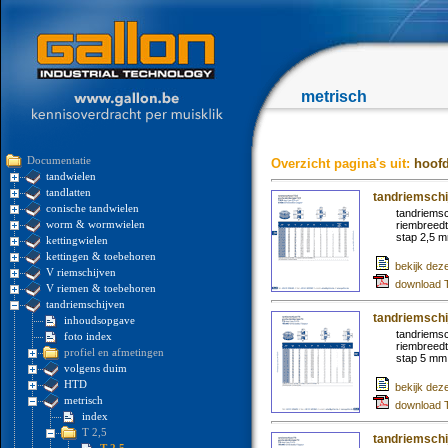
metrisch
Documentatie
Overzicht pagina's uit:
hoofd
tandwielen
tandlatten
tandriemschi
conische tandwielen
tandriemsc
worm & wormwielen
riembreed
stap 2,5 
kettingwielen
kettingen & toebehoren
bekijk dez
V riemschijven
download T
V riemen & toebehoren
tandriemschijven
tandriemschi
inhoudsopgave
tandriemsc
foto index
riembreed
profiel en afmetingen
stap 5 mm
volgens duim
HTD
bekijk dez
metrisch
download 
index
T 2,5
tandriemschi