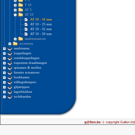
T 5
T 10
AT 5
AT 10
AT 10 - 16 mm
AT 10 - 25 mm
AT 10 - 32 mm
AT 10 - 50 mm
tandriemstaven
accesoires
tandriemen
koppelingen
rotulekoppelingen
trapezium draadstangen
spieassen & moffen
lineaire actuatoren
hoekkasten
trillingsdempers
glijstrippen
lagerblokken
tochtbanden
g@llon.be
-|- copyright Gallon Ind