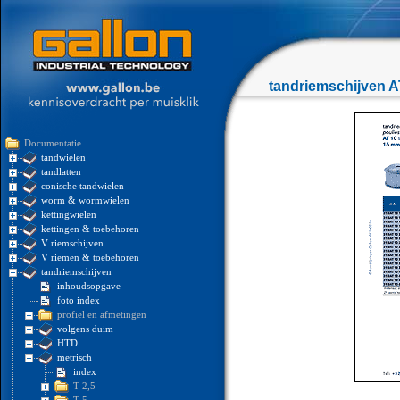
tandriemschijven A
Documentatie
tandwielen
tandlatten
conische tandwielen
worm & wormwielen
kettingwielen
kettingen & toebehoren
V riemschijven
V riemen & toebehoren
tandriemschijven
inhoudsopgave
foto index
profiel en afmetingen
volgens duim
HTD
metrisch
index
T 2,5